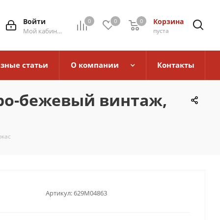
Войти
Корзина
0
0
0
0
Мой кабинет
пуста
зные статьи
О компании
Контакты
еро-бежевый винтаж,
ркас
Артикул:
629M04863