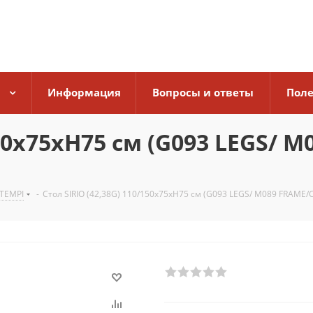
Информация
Вопросы и ответы
Поле
150х75хН75 см (G093 LEGS/ 
TEMPI
-
Стол SIRIO (42,38G) 110/150х75хН75 см (G093 LEGS/ M089 FRAME/C