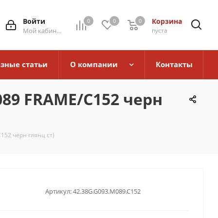
Войти
Корзина
0
0
0
0
Мой кабинет
пуста
зные статьи
О компании
Контакты
M089 FRAME/C152 черн
152 черн глянц ст)
Артикул:
42.38G.G093.M089.C152